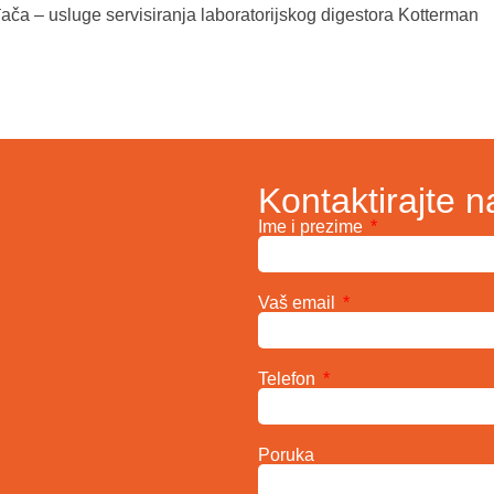
ča – usluge servisiranja laboratorijskog digestora Kotterman
Kontaktirajte n
Ime i prezime
Vaš email
Telefon
Poruka