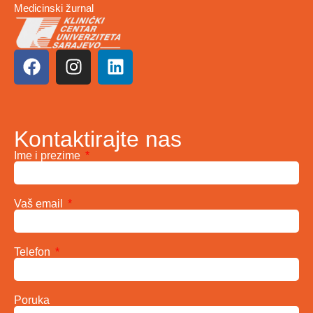
Medicinski žurnal
Kontaktirajte nas
Ime i prezime
Vaš email
Telefon
Poruka