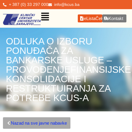
+ 387 (0) 33 297 000
info@kcus.ba
eListaČekanja
Kontakt
ODLUKA O IZBORU
PONUĐAČA ZA
BANKARSKE USLUGE –
PROVOĐENJEFINANSIJSKE
KONSOLIDACIJE I
RESTRUKTUIRANJA ZA
POTREBE KCUS-A
Nazad na sve javne nabavke