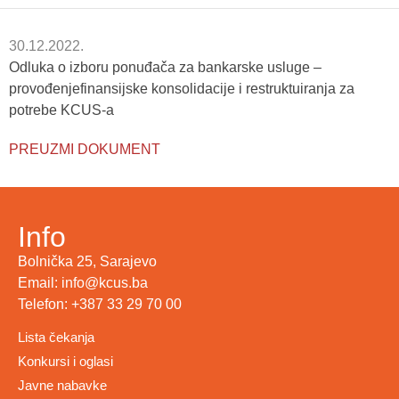
30.12.2022.
Odluka o izboru ponuđača za bankarske usluge –
provođenjefinansijske konsolidacije i restruktuiranja za
potrebe KCUS-a
PREUZMI DOKUMENT
Info
Bolnička 25, Sarajevo
Email: info@kcus.ba
Telefon: +387 33 29 70 00
Lista čekanja
Konkursi i oglasi
Javne nabavke