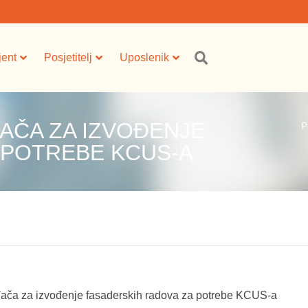
jent
Posjetitelj
Uposlenik
AČA ZA IZVOĐENJE
P
 POTREBE KCUS-A
ača za izvođenje fasaderskih radova za potrebe KCUS-a