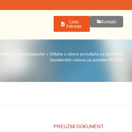
Lista
Kontakt
čekanja
očetna
»
JavneNabavke
»
Odluka o izboru ponuđača za izvođenje
fasaderskih radova za potrebe KCUS-a
PREUZMI DOKUMENT