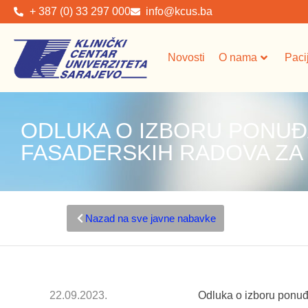
+ 387 (0) 33 297 000
info@kcus.ba
Novosti
O nama
Paci
ODLUKA O IZBORU PONUĐ
FASADERSKIH RADOVA ZA
Nazad na sve javne nabavke
22.09.2023.
Odluka o izboru ponuđ