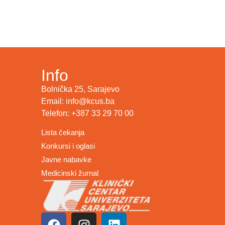
Info
Bolnička 25, Sarajevo
Email: info@kcus.ba
Telefon: +387 33 29 70 00
Lista čekanja
Konkursi i oglasi
Javne nabavke
Medicinski žurnal