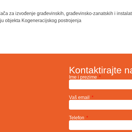
ča za izvođenje građevinskih, građevinsko-zanatskih i instalat
ju objekta Kogeneracijskog postrojenja
Kontaktirajte n
Ime i prezime
Vaš email
Telefon