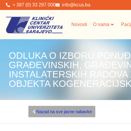
+ 387 (0) 33 297 000
info@kcus.ba
Novosti
O nama
Paci
ODLUKA O IZBORU PONUĐ
GRAĐEVINSKIH, GRAĐEVIN
INSTALATERSKIH RADOVA
OBJEKTA KOGENERACIJS
Nazad na sve javne nabavke