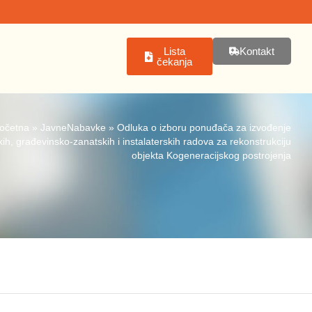
Lista
Kontakt
čekanja
očetna
»
JavneNabavke
»
Odluka o izboru ponuđača za izvođenje
ih, građevinsko-zanatskih i instalaterskih radova za rekonstrukciju
objekta Kogeneracijskog postrojenja