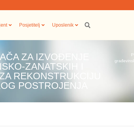
jent
Posjetitelj
Uposlenik
AČA ZA IZVOĐENJE
P
građevinsk
SKO-ZANATSKIH I
 ZA REKONSTRUKCIJU
KOG POSTROJENJA