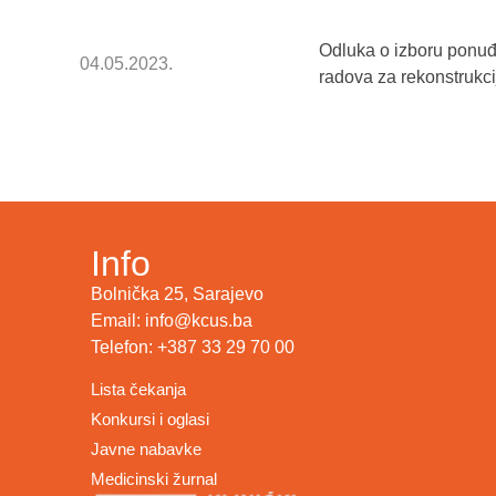
Odluka o izboru ponuđa
04.05.2023.
radova za rekonstrukci
Info
Bolnička 25, Sarajevo
Email: info@kcus.ba
Telefon: +387 33 29 70 00
Lista čekanja
Konkursi i oglasi
Javne nabavke
Medicinski žurnal