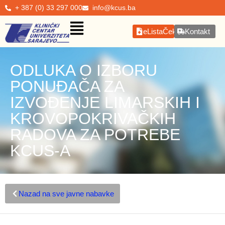
+ 387 (0) 33 297 000
info@kcus.ba
eListaČekanja
Kontakt
ODLUKA O IZBORU
PONUĐAČA ZA
IZVOĐENJE LIMARSKIH I
KROVOPOKRIVAČKIH
RADOVA ZA POTREBE
KCUS-A
Nazad na sve javne nabavke