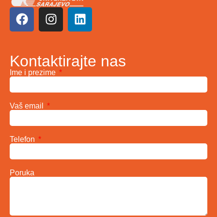
Kontaktirajte nas
Ime i prezime
Vaš email
Telefon
Poruka