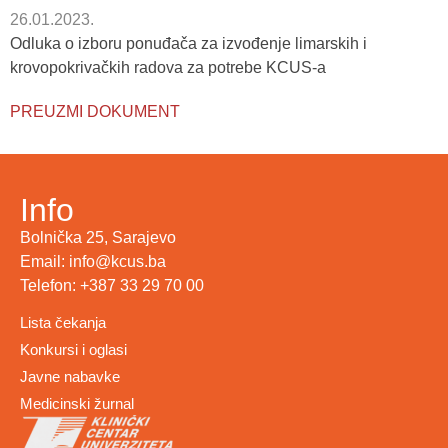
26.01.2023.
Odluka o izboru ponuđača za izvođenje limarskih i
krovopokrivačkih radova za potrebe KCUS-a
PREUZMI DOKUMENT
Info
Bolnička 25, Sarajevo
Email: info@kcus.ba
Telefon: +387 33 29 70 00
Lista čekanja
Konkursi i oglasi
Javne nabavke
Medicinski žurnal