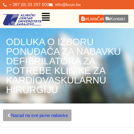
+ 387 (0) 33 297 000
info@kcus.ba
eListaČekanja
Kontakt
ODLUKA O IZBORU
PONUĐAČA ZA NABAVKU
DEFIBRILATORA ZA
POTREBE KLINIKE ZA
KARDIOVASKULARNU
HIRURGIJU
Nazad na sve javne nabavke