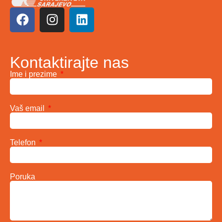
Kontaktirajte nas
Ime i prezime
Vaš email
Telefon
Poruka