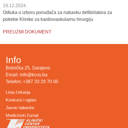
19.12.2024.
Odluka o izboru ponuđača za nabavku defibrilatora za
potrebe Klinike za kardiovaskularnu hirurgiju
PREUZMI DOKUMENT
Info
Bolnička 25, Sarajevo
Email: info@kcus.ba
Telefon: +387 33 29 70 00
Lista čekanja
Konkursi i oglasi
Javne nabavke
Medicinski žurnal