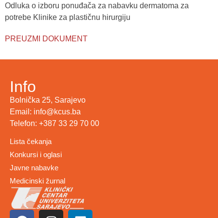
Odluka o izboru ponuđača za nabavku dermatoma za
potrebe Klinike za plastičnu hirurgiju
PREUZMI DOKUMENT
Info
Bolnička 25, Sarajevo
Email: info@kcus.ba
Telefon: +387 33 29 70 00
Lista čekanja
Konkursi i oglasi
Javne nabavke
Medicinski žurnal