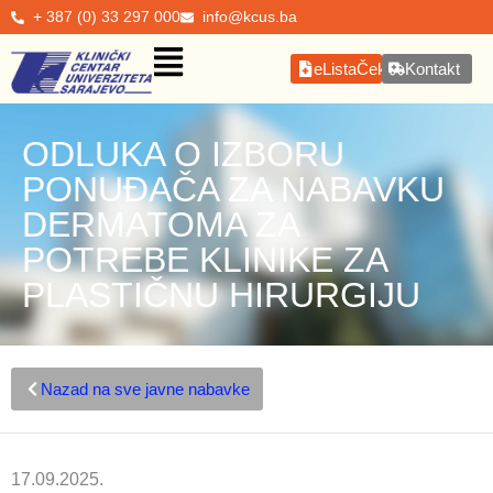
+ 387 (0) 33 297 000
info@kcus.ba
eListaČekanja
Kontakt
ODLUKA O IZBORU
PONUĐAČA ZA NABAVKU
DERMATOMA ZA
POTREBE KLINIKE ZA
PLASTIČNU HIRURGIJU
Nazad na sve javne nabavke
17.09.2025.