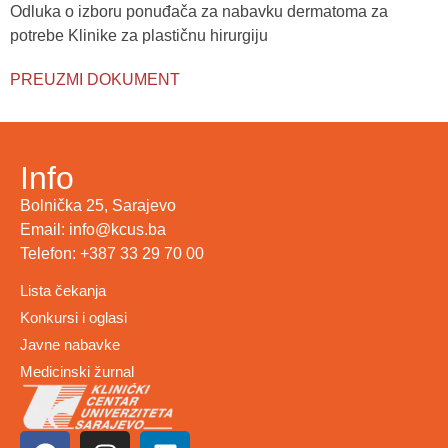
Odluka o izboru ponuđača za nabavku dermatoma za
potrebe Klinike za plastičnu hirurgiju
PREUZMI DOKUMENT
Info
Bolnička 25, Sarajevo
Email: info@kcus.ba
Telefon: +387 33 29 70 00
Lista čekanja
Konkursi i oglasi
Javne nabavke
Medicinski žurnal