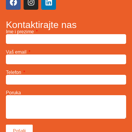
Kontaktirajte nas
Ime i prezime
Vaš email
Telefon
Poruka
Pošalji