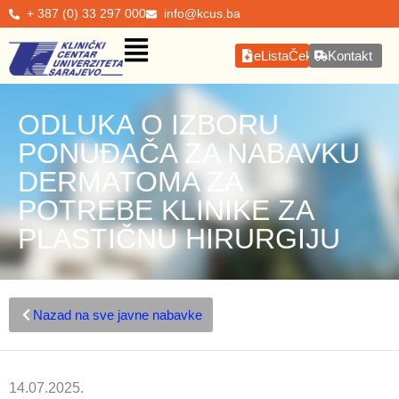
+ 387 (0) 33 297 000
info@kcus.ba
eListaČekanja
Kontakt
ODLUKA O IZBORU
PONUĐAČA ZA NABAVKU
DERMATOMA ZA
POTREBE KLINIKE ZA
PLASTIČNU HIRURGIJU
Nazad na sve javne nabavke
14.07.2025.