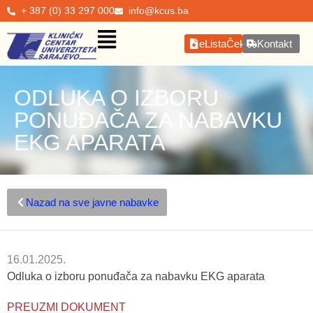
+ 387 (0) 33 297 000
info@kcus.ba
eListaČekanja
Kontakt
ODLUKA O IZBORU
PONUĐAČA ZA NABAVKU
EKG APARATA
Nazad na sve javne nabavke
16.01.2025.
Odluka o izboru ponuđača za nabavku EKG aparata
PREUZMI DOKUMENT