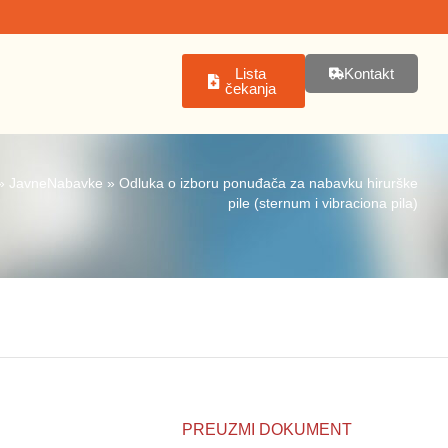
Lista
Kontakt
čekanja
»
JavneNabavke
»
Odluka o izboru ponuđača za nabavku hirurške
pile (sternum i vibraciona pila)
PREUZMI DOKUMENT