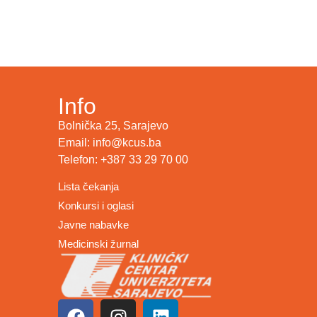
Info
Bolnička 25, Sarajevo
Email: info@kcus.ba
Telefon: +387 33 29 70 00
Lista čekanja
Konkursi i oglasi
Javne nabavke
Medicinski žurnal