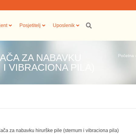
jent
Posjetitelj
Uposlenik
AČA ZA NABAVKU
Početna
I VIBRACIONA PILA)
ča za nabavku hirurške pile (sternum i vibraciona pila)