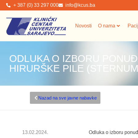
+ 387 (0) 33 297 000
info@kcus.ba
Novosti
O nama
Paci
ODLUKA O IZBORU PONUĐ
HIRURŠKE PILE (STERNUM 
Nazad na sve javne nabavke
13.02.2024.
Odluka o izboru ponuđa