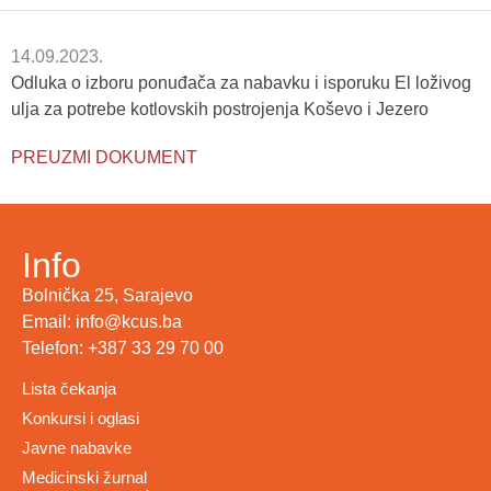
14.09.2023.
Odluka o izboru ponuđača za nabavku i isporuku El loživog
ulja za potrebe kotlovskih postrojenja Koševo i Jezero
PREUZMI DOKUMENT
Info
Bolnička 25, Sarajevo
Email: info@kcus.ba
Telefon: +387 33 29 70 00
Lista čekanja
Konkursi i oglasi
Javne nabavke
Medicinski žurnal