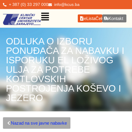
+ 387 (0) 33 297 000
info@kcus.ba
eListaČekanja
Kontakt
ODLUKA O IZBORU
PONUĐAČA ZA NABAVKU I
ISPORUKU EL LOŽIVOG
ULJA ZA POTREBE
KOTLOVSKIH
POSTROJENJA KOŠEVO I
JEZERO
Nazad na sve javne nabavke