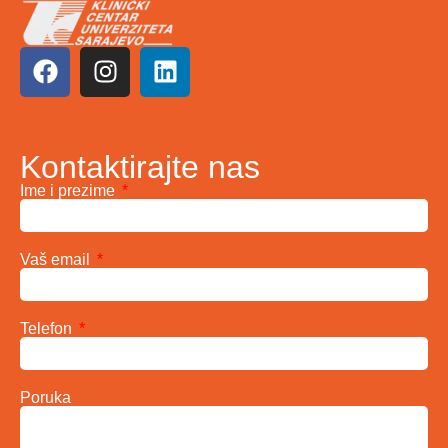
Kontaktirajte nas
Ime i prezime
Vaš email
Telefon
Poruka