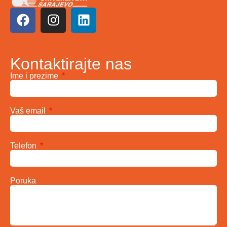
Kontaktirajte nas
Ime i prezime
Vaš email
Telefon
Poruka