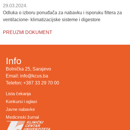
29.03.2024.
Odluka o izboru ponuđača za nabavku i isporuku filtera za
ventilacione- klimatizacijske sisteme i digestore
PREUZMI DOKUMENT
Info
Bolnička 25, Sarajevo
Email: info@kcus.ba
Telefon: +387 33 29 70 00
Lista čekanja
Konkursi i oglasi
Javne nabavke
Medicinski žurnal