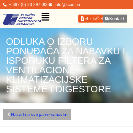
+ 387 (0) 33 297 000
info@kcus.ba
eListaČekanja
Kontakt
ODLUKA O IZBORU
PONUĐAČA ZA NABAVKU I
ISPORUKU FILTERA ZA
VENTILACIONE-
KLIMATIZACIJSKE
SISTEME I DIGESTORE
Nazad na sve javne nabavke