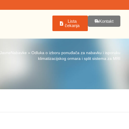
Lista
Kontakt
čekanja
JavneNabavke
»
Odluka o izboru ponuđača za nabavku i isporuku
klimatizacijskog ormara i split sistema za MRI