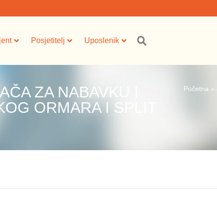
jent
Posjetitelj
Uposlenik
AČA ZA NABAVKU I
Početna
»
KOG ORMARA I SPLIT