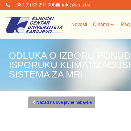
+ 387 (0) 33 297 000
info@kcus.ba
Novosti
O nama
Paci
ODLUKA O IZBORU PONUĐ
ISPORUKU KLIMATIZACIJS
SISTEMA ZA MRI
Nazad na sve javne nabavke