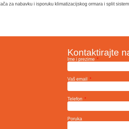
ča za nabavku i isporuku klimatizacijskog ormara i split siste
Kontaktirajte n
Ime i prezime
Vaš email
Telefon
Poruka