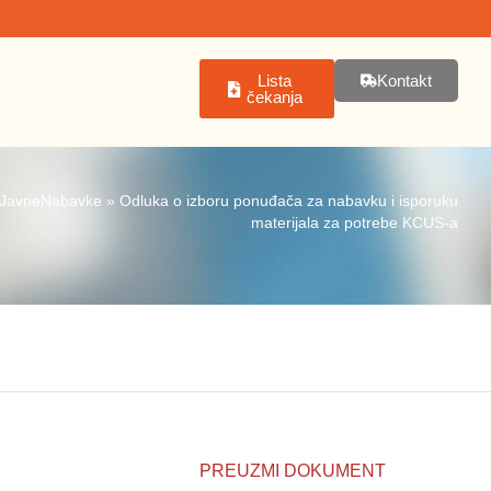
Lista
Kontakt
čekanja
JavneNabavke
»
Odluka o izboru ponuđača za nabavku i isporuku
materijala za potrebe KCUS-a
PREUZMI DOKUMENT