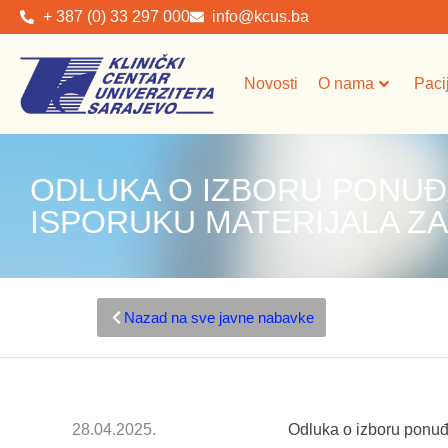
+ 387 (0) 33 297 000
info@kcus.ba
Novosti
O nama
Paci
ODLUKA O IZBORU PONUĐ
ISPORUKU MATERIJALA Z
Nazad na sve javne nabavke
28.04.2025.
Odluka o izboru ponuđ