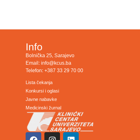
Info
Bolnička 25, Sarajevo
Email: info@kcus.ba
Telefon: +387 33 29 70 00
Lista čekanja
Konkursi i oglasi
Javne nabavke
Medicinski žurnal