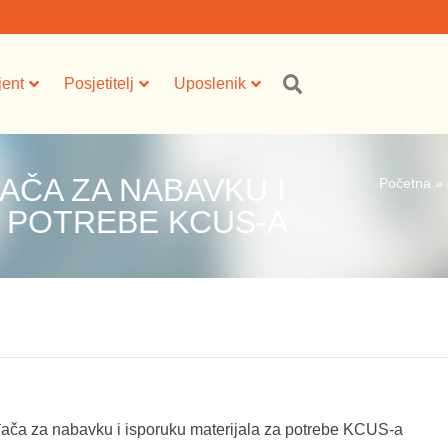
jent
Posjetitelj
Uposlenik
AČA ZA NABAVKU I
Početna
»
A POTREBE KCUS-A
ača za nabavku i isporuku materijala za potrebe KCUS-a