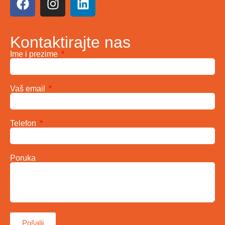
Kontaktirajte nas
Ime i prezime
Vaš email
Telefon
Poruka
Pošalji