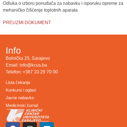
Odluka o izboru ponuđača za nabavku i isporuku opreme za
mehaničko čišćenje toplotnih aparata
PREUZMI DOKUMENT
Info
Bolnička 25, Sarajevo
Email: info@kcus.ba
Telefon: +387 33 29 70 00
Lista čekanja
Konkursi i oglasi
Javne nabavke
Medicinski žurnal