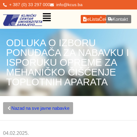
+ 387 (0) 33 297 000
info@kcus.ba
eListaČekanja
Kontakt
ODLUKA O IZBORU
PONUĐAČA ZA NABAVKU I
ISPORUKU OPREME ZA
MEHANIČKO ČIŠĆENJE
TOPLOTNIH APARATA
Nazad na sve javne nabavke
04.02.2025.