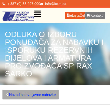
+ 387 (0) 33 297 000
info@kcus.ba
eListaČekanja
Kontakt
ODLUKA O IZBORU
PONUĐAČA ZA NABAVKU I
ISPORUKU REZERVNIH
DIJELOVA I ARMATURA
PROIZVOĐAČA SPIRAX
SARKO
Nazad na sve javne nabavke