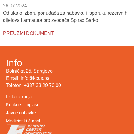
26.07.2024.
Odluka o izboru ponuđača za nabavku i isporuku rezervnih
dijelova i armatura proizvođača Spirax Sarko
PREUZMI DOKUMENT
Info
Bolnička 25, Sarajevo
Email: info@kcus.ba
Telefon: +387 33 29 70 00
Lista čekanja
Konkursi i oglasi
Javne nabavke
Medicinski žurnal