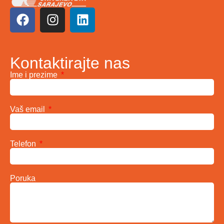
Kontaktirajte nas
Ime i prezime
Vaš email
Telefon
Poruka