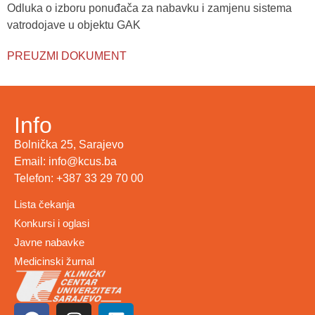
Odluka o izboru ponuđača za nabavku i zamjenu sistema
vatrodojave u objektu GAK
PREUZMI DOKUMENT
Info
Bolnička 25, Sarajevo
Email: info@kcus.ba
Telefon: +387 33 29 70 00
Lista čekanja
Konkursi i oglasi
Javne nabavke
Medicinski žurnal