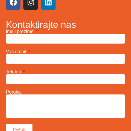
Kontaktirajte nas
Ime i prezime
Vaš email
Telefon
Poruka
Pošalji