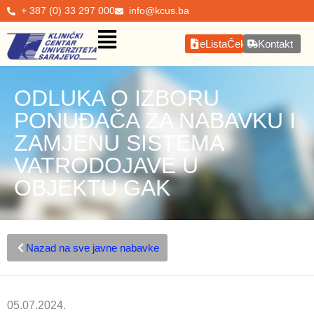
+ 387 (0) 33 297 000
info@kcus.ba
eListaČekanja
Kontakt
ODLUKA O IZBORU
PONUĐAČA ZA NABAVKU I
ZAMJENU SISTEMA
VATRODOJAVE U
OBJEKTU GAK
Nazad na sve javne nabavke
05.07.2024.