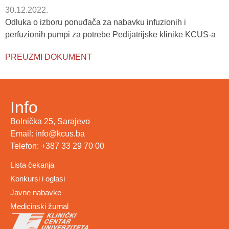
30.12.2022.
Odluka o izboru ponuđača za nabavku infuzionih i
perfuzionih pumpi za potrebe Pedijatrijske klinike KCUS-a
PREUZMI DOKUMENT
Info
Bolnička 25, Sarajevo
Email: info@kcus.ba
Telefon: +387 33 29 70 00
Lista čekanja
Konkursi i oglasi
Javne nabavke
Medicinski žurnal