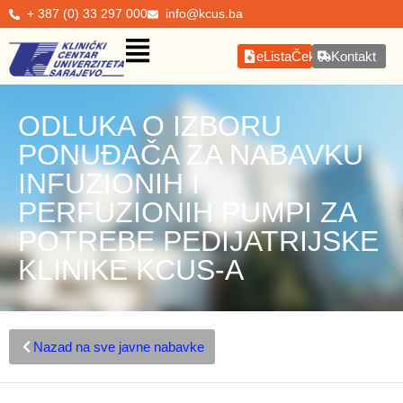
+ 387 (0) 33 297 000
info@kcus.ba
eListaČekanja
Kontakt
ODLUKA O IZBORU
PONUĐAČA ZA NABAVKU
INFUZIONIH I
PERFUZIONIH PUMPI ZA
POTREBE PEDIJATRIJSKE
KLINIKE KCUS-A
Nazad na sve javne nabavke