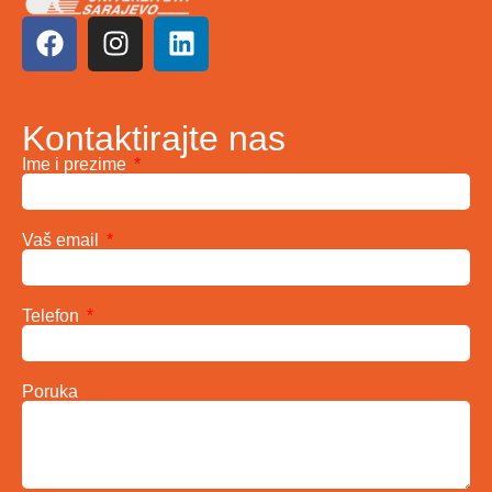
Kontaktirajte nas
Ime i prezime
Vaš email
Telefon
Poruka