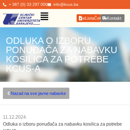
+ 387 (0) 33 297 000
info@kcus.ba
eListaČekanja
Kontakt
ODLUKA O IZBORU
PONUĐAČA ZA NABAVKU
KOSILICA ZA POTREBE
KCUS-A
Nazad na sve javne nabavke
11.12.2024.
Odluka o izboru ponuđača za nabavku kosilica za potrebe