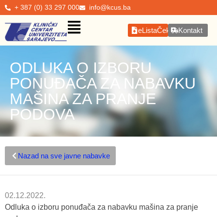
+ 387 (0) 33 297 000
info@kcus.ba
eListaČekanja
Kontakt
ODLUKA O IZBORU
PONUĐAČA ZA NABAVKU
MAŠINA ZA PRANJE
PODOVA
Nazad na sve javne nabavke
02.12.2022.
Odluka o izboru ponuđača za nabavku mašina za pranje