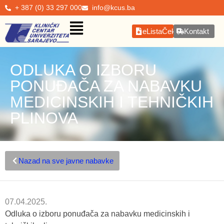
+ 387 (0) 33 297 000
info@kcus.ba
eListaČekanja
Kontakt
ODLUKA O IZBORU
PONUĐAČA ZA NABAVKU
MEDICINSKIH I TEHNIČKIH
PLINOVA
Nazad na sve javne nabavke
07.04.2025.
Odluka o izboru ponuđača za nabavku medicinskih i