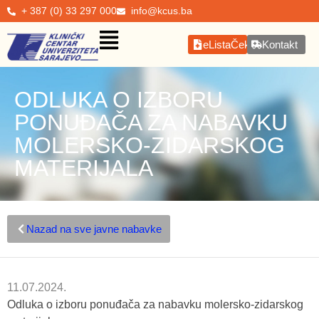
+ 387 (0) 33 297 000
info@kcus.ba
eListaČekanja
Kontakt
ODLUKA O IZBORU
PONUĐAČA ZA NABAVKU
MOLERSKO-ZIDARSKOG
MATERIJALA
Nazad na sve javne nabavke
11.07.2024.
Odluka o izboru ponuđača za nabavku molersko-zidarskog