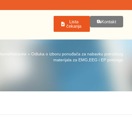
Lista
Kontakt
čekanja
JavneNabavke
»
Odluka o izboru ponuđača za nabavku potrošnog
materijala za EMG,EEG i EP pretrage