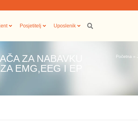
jent
Posjetitelj
Uposlenik
AČA ZA NABAVKU
Početna
»
A EMG,EEG I EP