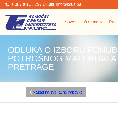
+ 387 (0) 33 297 000
info@kcus.ba
Novosti
O nama
Paci
ODLUKA O IZBORU PONUĐ
POTROŠNOG MATERIJALA Z
PRETRAGE
Nazad na sve javne nabavke