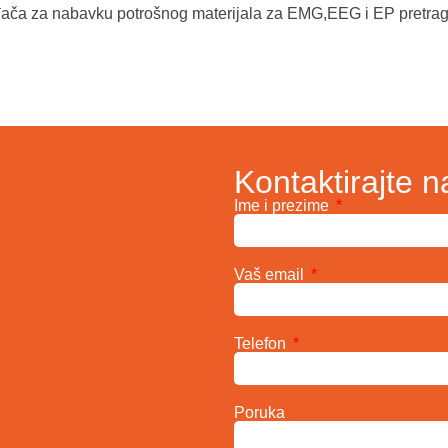
đača za nabavku potrošnog materijala za EMG,EEG i EP pretra
Kontaktirajte n
Ime i prezime
Vaš email
Telefon
Poruka