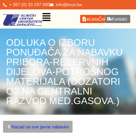
+ 387 (0) 33 297 000
info@kcus.ba
eListaČekanja
Kontakt
ODLUKA O IZBORU
PONUĐAČA ZA NABAVKU
PRIBORA-REZERVNIH
DIJELOVA-POTROŠNOG
MATERIJALA (DOZATORI
O2 NA CENTRALNI
RAZVOD MED.GASOVA.)
Nazad na sve javne nabavke