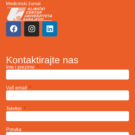
Medicinski žurnal
Kontaktirajte nas
Ime i prezime
Vaš email
Telefon
Poruka