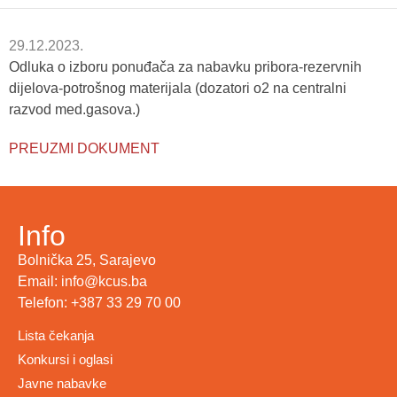
29.12.2023.
Odluka o izboru ponuđača za nabavku pribora-rezervnih
dijelova-potrošnog materijala (dozatori o2 na centralni
razvod med.gasova.)
PREUZMI DOKUMENT
Info
Bolnička 25, Sarajevo
Email: info@kcus.ba
Telefon: +387 33 29 70 00
Lista čekanja
Konkursi i oglasi
Javne nabavke