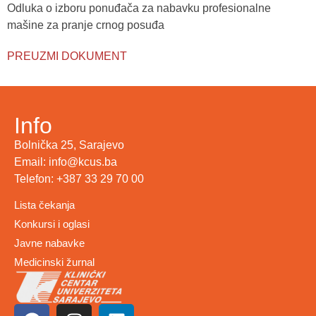
Odluka o izboru ponuđača za nabavku profesionalne
mašine za pranje crnog posuđa
PREUZMI DOKUMENT
Info
Bolnička 25, Sarajevo
Email: info@kcus.ba
Telefon: +387 33 29 70 00
Lista čekanja
Konkursi i oglasi
Javne nabavke
Medicinski žurnal