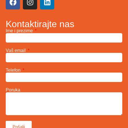
Kontaktirajte nas
Ime i prezime
Vaš email
Telefon
Poruka
Pošalji