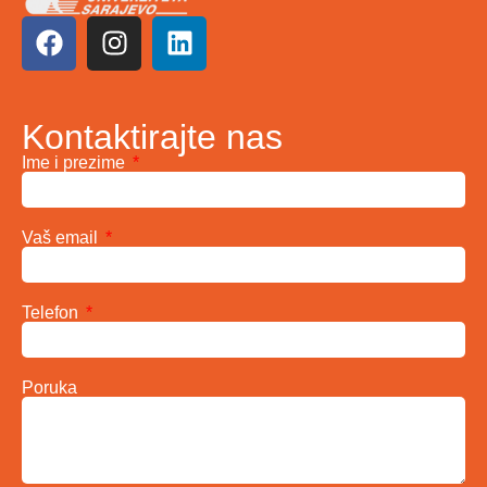
Kontaktirajte nas
Ime i prezime
Vaš email
Telefon
Poruka