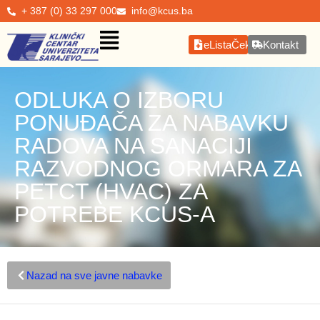
+ 387 (0) 33 297 000
info@kcus.ba
eListaČekanja
Kontakt
ODLUKA O IZBORU
PONUĐAČA ZA NABAVKU
RADOVA NA SANACIJI
RAZVODNOG ORMARA ZA
PETCT (HVAC) ZA
POTREBE KCUS-A
Nazad na sve javne nabavke