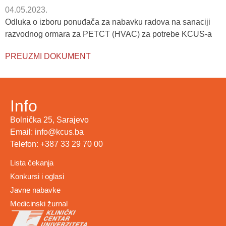
04.05.2023.
Odluka o izboru ponuđača za nabavku radova na sanaciji
razvodnog ormara za PETCT (HVAC) za potrebe KCUS-a
PREUZMI DOKUMENT
Info
Bolnička 25, Sarajevo
Email: info@kcus.ba
Telefon: +387 33 29 70 00
Lista čekanja
Konkursi i oglasi
Javne nabavke
Medicinski žurnal