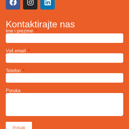
Kontaktirajte nas
Ime i prezime
Vaš email
Telefon
Poruka
Pošalji