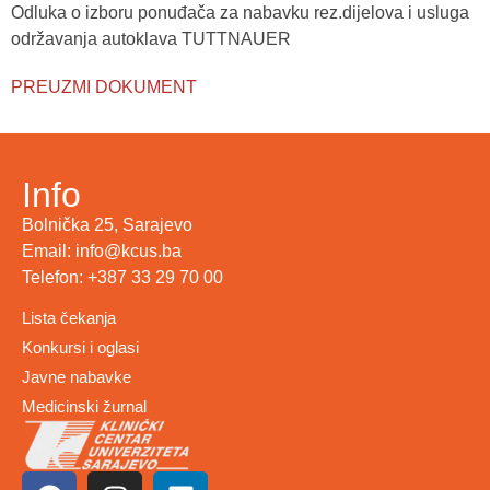
Odluka o izboru ponuđača za nabavku rez.dijelova i usluga
održavanja autoklava TUTTNAUER
PREUZMI DOKUMENT
Info
Bolnička 25, Sarajevo
Email: info@kcus.ba
Telefon: +387 33 29 70 00
Lista čekanja
Konkursi i oglasi
Javne nabavke
Medicinski žurnal