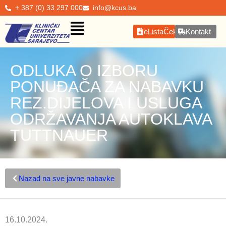
+ 387 (0) 33 297 000
info@kcus.ba
eListaČekanja
Kontakt
ODLUKA O IZBORU
PONUĐAČA ZA NABAVKU
REZ.DIJELOVA I USLUGA
ODRŽAVANJA AUTOKLAVA
TUTTNAUER
Nazad na sve javne nabavke
16.10.2024.