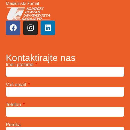
Medicinski žurnal
Kontaktirajte nas
Ime i prezime
Vaš email
Telefon
Poruka