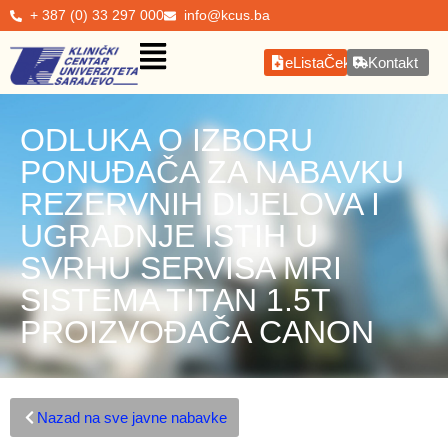
+ 387 (0) 33 297 000
info@kcus.ba
eListaČekanja
Kontakt
ODLUKA O IZBORU
PONUĐAČA ZA NABAVKU
REZERVNIH DIJELOVA I
UGRADNJE ISTIH U
SVRHU SERVISA MRI
SISTEMA TITAN 1.5T
PROIZVOĐAČA CANON
Nazad na sve javne nabavke