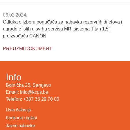
06.02.2024.
Odluka o izboru ponuđača za nabavku rezervnih dijelova i
ugradnje istih u svrhu servisa MRI sistema Titan 1.5T
proizvođača CANON
PREUZMI DOKUMENT
Info
Bolnička 25, Sarajevo
Email: info@kcus.ba
Telefon: +387 33 29 70 00
Lista čekanja
Konkursi i oglasi
Javne nabavke