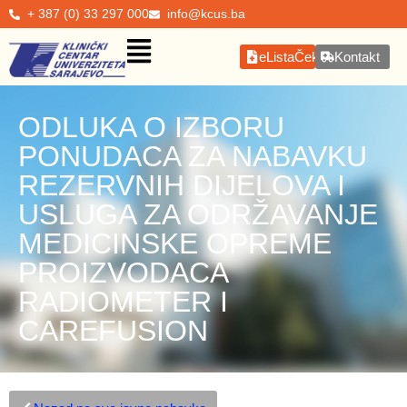
+ 387 (0) 33 297 000
info@kcus.ba
eListaČekanja
Kontakt
ODLUKA O IZBORU
PONUDACA ZA NABAVKU
REZERVNIH DIJELOVA I
USLUGA ZA ODRŽAVANJE
MEDICINSKE OPREME
PROIZVODACA
RADIOMETER I
CAREFUSION