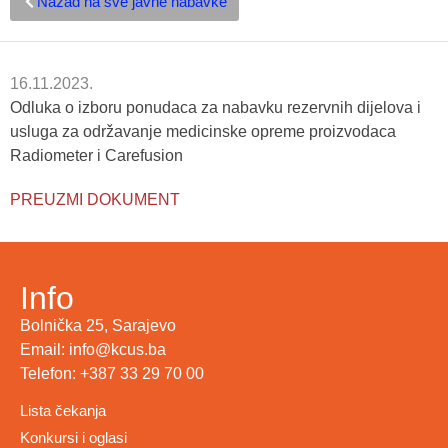
Nazad na sve javne nabavke
16.11.2023.
Odluka o izboru ponudaca za nabavku rezervnih dijelova i
usluga za održavanje medicinske opreme proizvodaca
Radiometer i Carefusion
PREUZMI DOKUMENT
Info
Bolnička 25, Sarajevo
Email: info@kcus.ba
Telefon: +387 33 29 70 00
Lista čekanja
Konkursi i oglasi