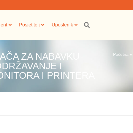
jent
Posjetitelj
Uposlenik
AČA ZA NABAVKU
Početna
ODRŽAVANJE I
NITORA I PRINTERA