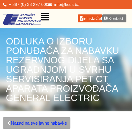
+ 387 (0) 33 297 000
info@kcus.ba
eListaČekanja
Kontakt
ODLUKA O IZBORU
PONUĐAČA ZA NABAVKU
REZERVNOG DIJELA SA
UGRADNJOM U SVRHU
SERVISIRANJA PET CT
APARATA PROIZVOĐAČA
GENERAL ELECTRIC
Nazad na sve javne nabavke