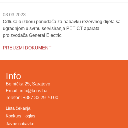
03.03.2023.
Odluka o izboru ponuđača za nabavku rezervnog dijela sa
ugradnjom u svrhu servisiranja PET CT aparata
proizvođača General Electric
PREUZMI DOKUMENT
Info
Bolnička 25, Sarajevo
Email: info@kcus.ba
Telefon: +387 33 29 70 00
Lista čekanja
Konkursi i oglasi
Javne nabavke