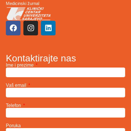
Medicinski žurnal
Kontaktirajte nas
Ime i prezime
Vaš email
Telefon
Poruka