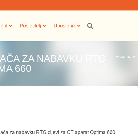
jent
Posjetitelj
Uposlenik
AČA ZA NABAVKU RTG
Početna
»
MA 660
đača za nabavku RTG cijevi za CT aparat Optima 660