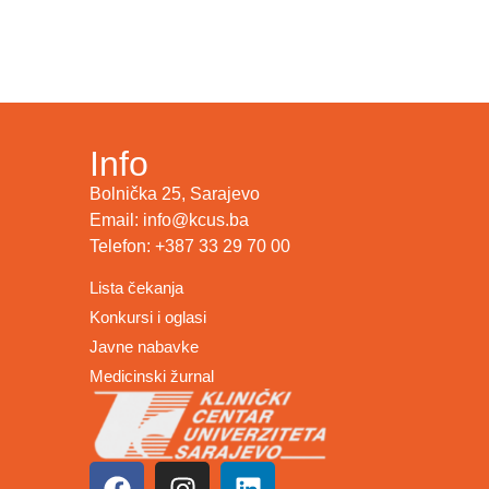
Info
Bolnička 25, Sarajevo
Email: info@kcus.ba
Telefon: +387 33 29 70 00
Lista čekanja
Konkursi i oglasi
Javne nabavke
Medicinski žurnal