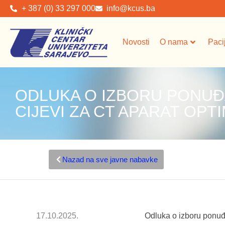
+ 387 (0) 33 297 000
info@kcus.ba
Novosti
O nama
Paci
ODLUKA O IZBORU PONUĐ
CIJEVI ZA CT APARAT OPTI
Nazad na sve javne nabavke
17.10.2025.
Odluka o izboru ponu