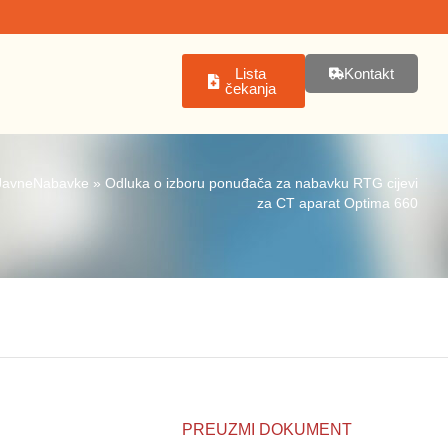
Lista
Kontakt
čekanja
JavneNabavke
»
Odluka o izboru ponuđača za nabavku RTG cijevi
za CT aparat Optima 660
PREUZMI DOKUMENT