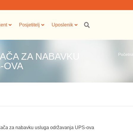
jent
Posjetitelj
Uposlenik
AČA ZA NABAVKU
Početn
-OVA
đača za nabavku usluga održavanja UPS-ova