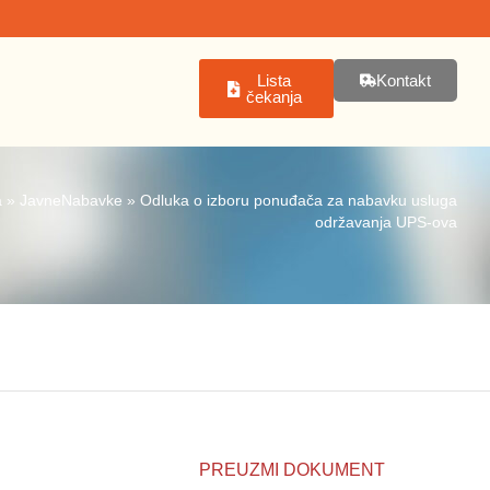
Lista
Kontakt
čekanja
a
»
JavneNabavke
»
Odluka o izboru ponuđača za nabavku usluga
održavanja UPS-ova
PREUZMI DOKUMENT