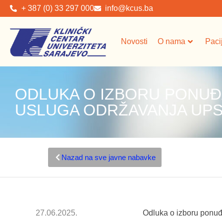
+ 387 (0) 33 297 000
info@kcus.ba
Novosti
O nama
Paci
ODLUKA O IZBORU PONUĐ
USLUGA ODRŽAVANJA UPS
Nazad na sve javne nabavke
27.06.2025.
Odluka o izboru ponu