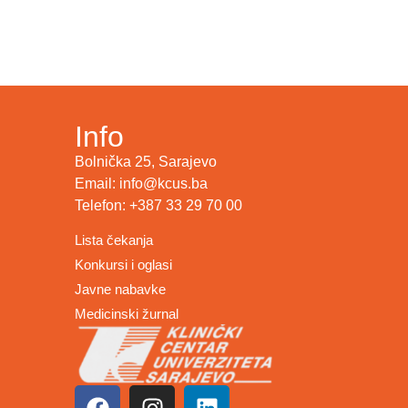
Info
Bolnička 25, Sarajevo
Email: info@kcus.ba
Telefon: +387 33 29 70 00
Lista čekanja
Konkursi i oglasi
Javne nabavke
Medicinski žurnal