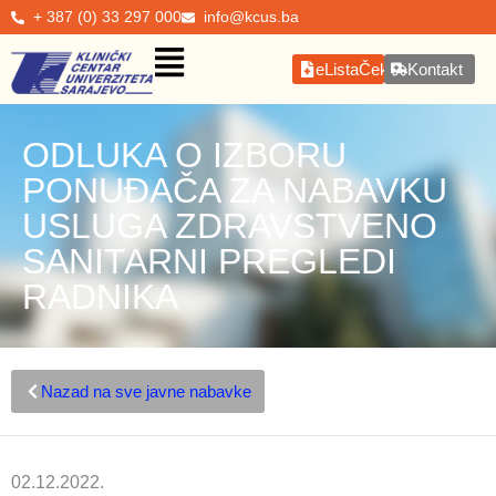
+ 387 (0) 33 297 000
info@kcus.ba
eListaČekanja
Kontakt
ODLUKA O IZBORU
PONUĐAČA ZA NABAVKU
USLUGA ZDRAVSTVENO
SANITARNI PREGLEDI
RADNIKA
Nazad na sve javne nabavke
02.12.2022.