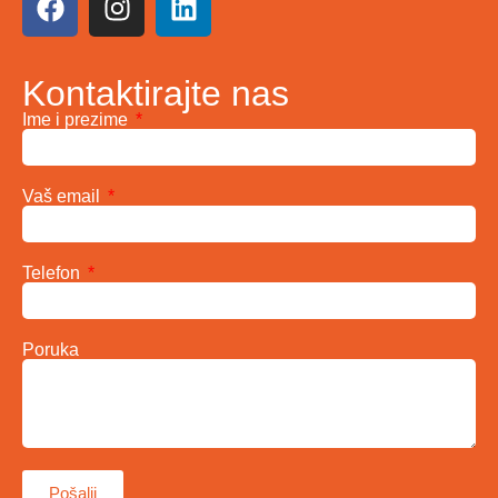
Kontaktirajte nas
Ime i prezime
Vaš email
Telefon
Poruka
Pošalji