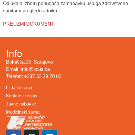
Odluka o izboru ponuđača za nabavku usluga zdravstveno
sanitarni pregledi radnika
PREUZMI DOKUMENT
Info
Bolnička 25, Sarajevo
Email: info@kcus.ba
Telefon: +387 33 29 70 00
Lista čekanja
Konkursi i oglasi
Javne nabavke
Medicinski žurnal