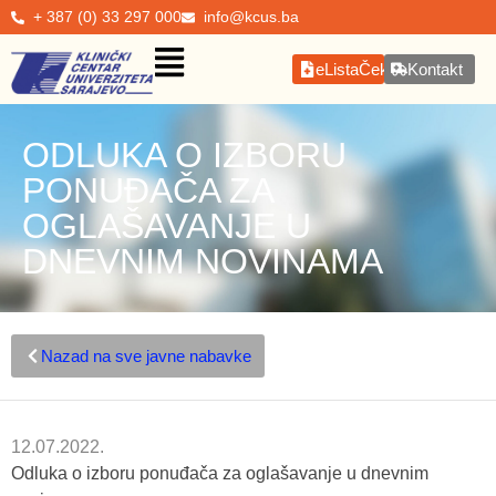
+ 387 (0) 33 297 000
info@kcus.ba
eListaČekanja
Kontakt
ODLUKA O IZBORU
PONUĐAČA ZA
OGLAŠAVANJE U
DNEVNIM NOVINAMA
Nazad na sve javne nabavke
12.07.2022.
Odluka o izboru ponuđača za oglašavanje u dnevnim