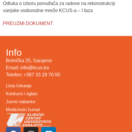
Odluka o izboru ponuđača za radove na rekonstrukciji
vanjske vodovodne mreže KCUS-a – I faza
PREUZMI DOKUMENT
Info
Bolnička 25, Sarajevo
Email: info@kcus.ba
Telefon: +387 33 29 70 00
Lista čekanja
Konkursi i oglasi
Javne nabavke
Medicinski žurnal