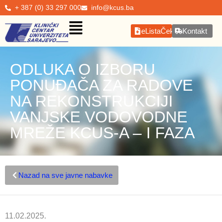
+ 387 (0) 33 297 000
info@kcus.ba
eListaČekanja
Kontakt
ODLUKA O IZBORU
PONUĐAČA ZA RADOVE
NA REKONSTRUKCIJI
VANJSKE VODOVODNE
MREŽE KCUS-A – I FAZA
Nazad na sve javne nabavke
11.02.2025.