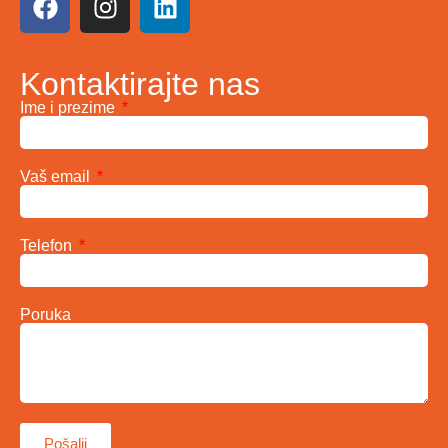
Kontaktirajte nas
Ime i prezime
Vaš email
Telefon
Poruka
Pošalji