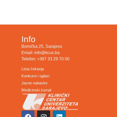
Info
Bolnička 25, Sarajevo
Email: info@kcus.ba
Telefon: +387 33 29 70 00
Lista čekanja
Konkursi i oglasi
Javne nabavke
Medicinski žurnal