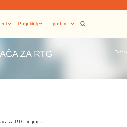
jent
Posjetitelj
Uposlenik
AČA ZA RTG
Počet
đača za RTG angiograf