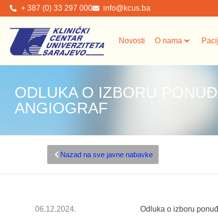
+ 387 (0) 33 297 000
info@kcus.ba
Novosti
O nama
Paci
ODLUKA O IZBORU PONUĐ
ANGIOGRAF
Nazad na sve javne nabavke
06.12.2024.
Odluka o izboru ponu