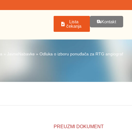
Lista
Kontakt
čekanja
na
»
JavneNabavke
»
Odluka o izboru ponuđača za RTG angiograf
PREUZMI DOKUMENT