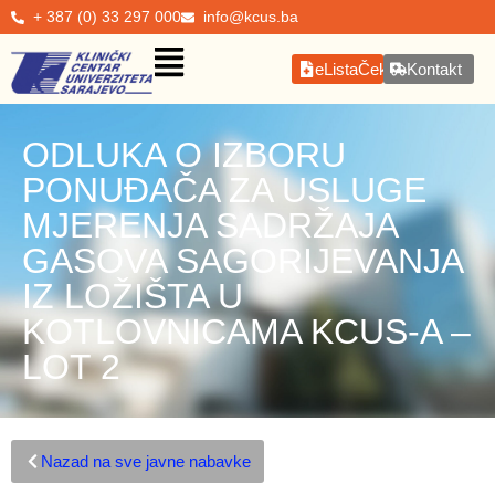
+ 387 (0) 33 297 000
info@kcus.ba
eListaČekanja
Kontakt
ODLUKA O IZBORU
PONUĐAČA ZA USLUGE
MJERENJA SADRŽAJA
GASOVA SAGORIJEVANJA
IZ LOŽIŠTA U
KOTLOVNICAMA KCUS-A –
LOT 2
Nazad na sve javne nabavke