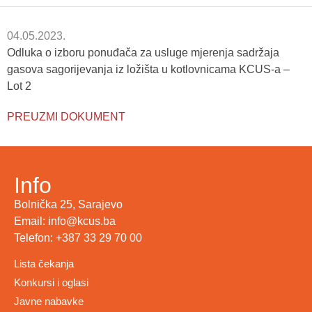
04.05.2023.
Odluka o izboru ponuđača za usluge mjerenja sadržaja
gasova sagorijevanja iz ložišta u kotlovnicama KCUS-a –
Lot 2
PREUZMI DOKUMENT
Info
Bolnička 25, Sarajevo
Email: info@kcus.ba
Telefon: +387 33 29 70 00
Lista čekanja
Konkursi i oglasi
Javne nabavke