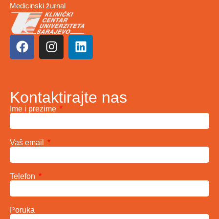
Medicinski žurnal
Kontaktirajte nas
Ime i prezime
Vaš email
Telefon
Poruka