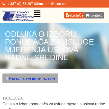
+ 387 (0) 33 297 000
info@kcus.ba
eListaČekanja
Kontakt
ODLUKA O IZBORU
PONUĐAČA ZA USLUGE
MJERENJA USLOVA
RADNE SREDINE
Nazad na sve javne nabavke
19.01.2023.
Odluka o izboru ponuđača za usluge mjerenja uslova radne