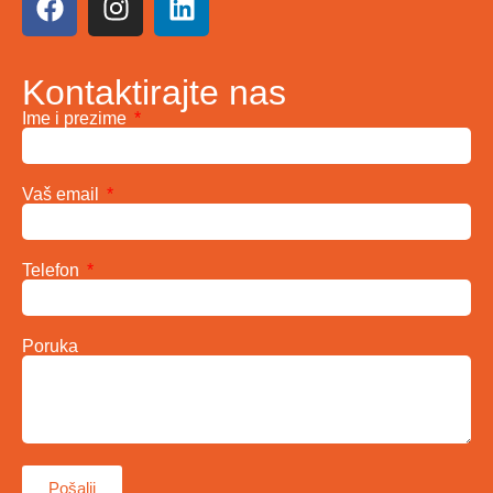
Kontaktirajte nas
Ime i prezime
Vaš email
Telefon
Poruka
Pošalji