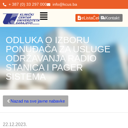
+ 387 (0) 33 297 000
info@kcus.ba
eListaČekanja
Kontakt
ODLUKA O IZBORU
PONUĐAČA ZA USLUGE
ODRŽAVANJA RADIO
STANICA I PAGER
SISTEMA
Nazad na sve javne nabavke
22.12.2023.