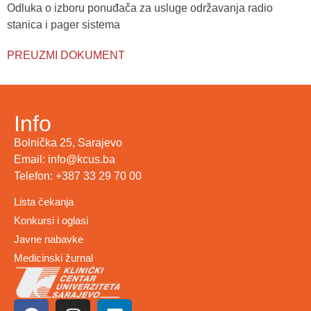
Odluka o izboru ponuđača za usluge održavanja radio
stanica i pager sistema
PREUZMI DOKUMENT
Info
Bolnička 25, Sarajevo
Email: info@kcus.ba
Telefon: +387 33 29 70 00
Lista čekanja
Konkursi i oglasi
Javne nabavke
Medicinski žurnal