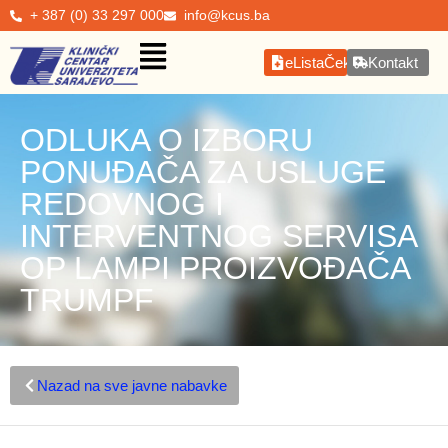
+ 387 (0) 33 297 000
info@kcus.ba
eListaČekanja
Kontakt
ODLUKA O IZBORU
PONUĐAČA ZA USLUGE
REDOVNOG I
INTERVENTNOG SERVISA
OP LAMPI PROIZVOĐAČA
TRUMPF
Nazad na sve javne nabavke