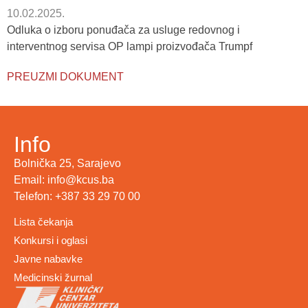
10.02.2025.
Odluka o izboru ponuđača za usluge redovnog i
interventnog servisa OP lampi proizvođača Trumpf
PREUZMI DOKUMENT
Info
Bolnička 25, Sarajevo
Email: info@kcus.ba
Telefon: +387 33 29 70 00
Lista čekanja
Konkursi i oglasi
Javne nabavke
Medicinski žurnal