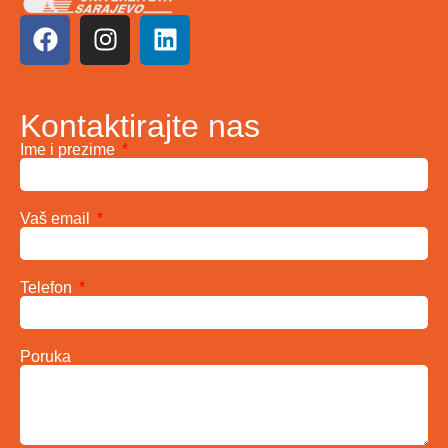
Kontaktirajte nas
Ime i prezime
Vaš email
Telefon
Poruka