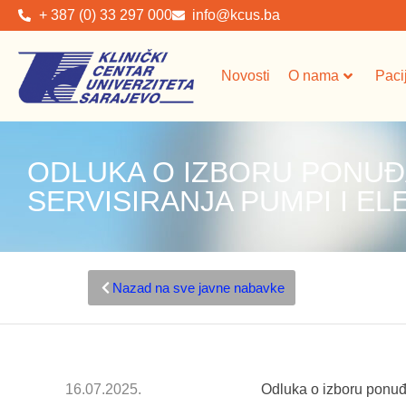
+ 387 (0) 33 297 000
info@kcus.ba
Novosti
O nama
Paci
ODLUKA O IZBORU PONUĐ
SERVISIRANJA PUMPI I 
Nazad na sve javne nabavke
16.07.2025.
Odluka o izboru ponuđ