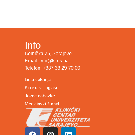
Info
Bolnička 25, Sarajevo
Email: info@kcus.ba
Telefon: +387 33 29 70 00
Lista čekanja
Konkursi i oglasi
Javne nabavke
Medicinski žurnal