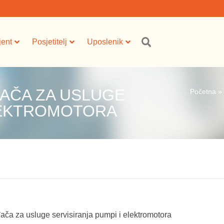
jent
Posjetitelj
Uposlenik
AČA ZA USLUGE
Početna
»
ELEKTROMOTORA
ača za usluge servisiranja pumpi i elektromotora