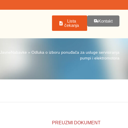
Lista
Kontakt
čekanja
JavneNabavke
»
Odluka o izboru ponuđača za usluge servisiranja
pumpi i elektromotora
PREUZMI DOKUMENT