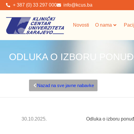
+ 387 (0) 33 297 000
info@kcus.ba
Novosti
O nama
Paci
ODLUKA O IZBORU PONU
Nazad na sve javne nabavke
30.10.2025.
Odluka o izboru ponu