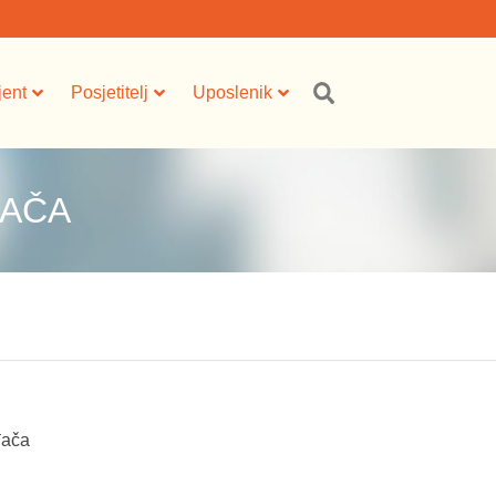
jent
Posjetitelj
Uposlenik
ĐAČA
đača