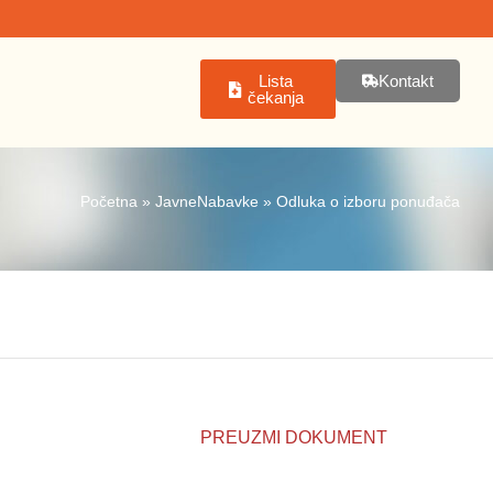
Lista
Kontakt
čekanja
Početna
»
JavneNabavke
»
Odluka o izboru ponuđača
PREUZMI DOKUMENT