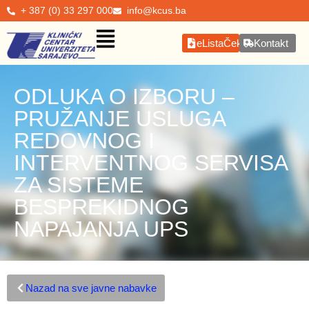
+ 387 (0) 33 297 000
info@kcus.ba
eListaČekanja
Kontakt
ODLUKA O IZBORU –
PRUŽANJE USLUGA
REDOVNOG I
INTERVENTNOG SERVISA
ZA SISTEME
BESPREKIDNOG
NAPAJANJA UPS
Nazad na sve javne nabavke