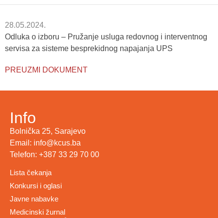
28.05.2024.
Odluka o izboru – Pružanje usluga redovnog i interventnog
servisa za sisteme besprekidnog napajanja UPS
PREUZMI DOKUMENT
Info
Bolnička 25, Sarajevo
Email: info@kcus.ba
Telefon: +387 33 29 70 00
Lista čekanja
Konkursi i oglasi
Javne nabavke
Medicinski žurnal