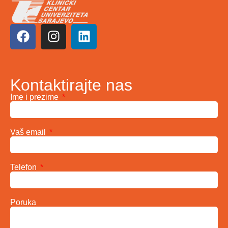
Kontaktirajte nas
Ime i prezime
Vaš email
Telefon
Poruka