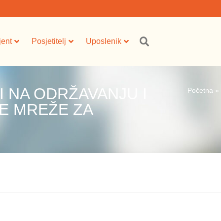
jent
Posjetitelj
Uposlenik
 NA ODRŽAVANJU I
Početna
»
E MREŽE ZA