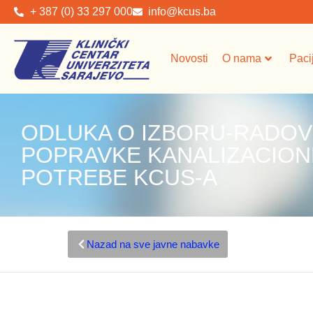
+ 387 (0) 33 297 000
info@kcus.ba
Novosti
O nama
Paci
ODLUKA O IZBORU-RADOVI
POPRAVKE KANALIZACION
POTREBE KCUS-A
Nazad na sve javne nabavke