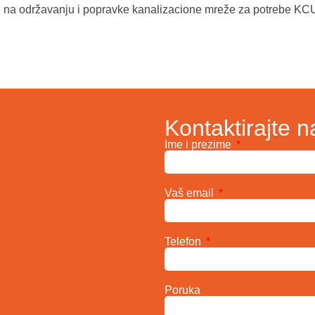
i na održavanju i popravke kanalizacione mreže za potrebe KC
Kontaktirajte n
Ime i prezime
Vaš email
Telefon
Poruka