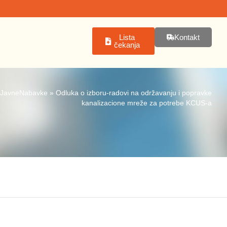
Lista
Kontakt
čekanja
JavneNabavke
»
Odluka o izboru-radovi na održavanju i popravke
kanalizacione mreže za potrebe KCUS-a