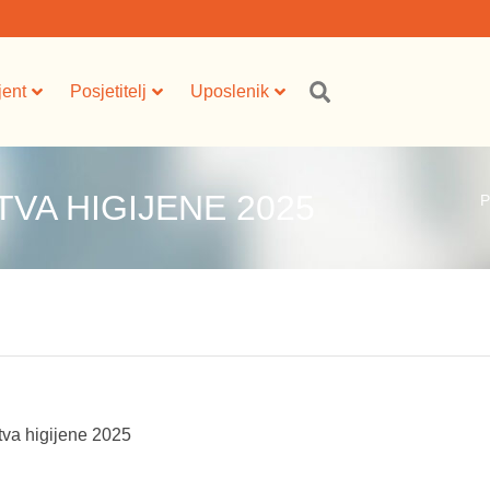
jent
Posjetitelj
Uposlenik
VA HIGIJENE 2025
P
tva higijene 2025