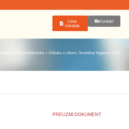
Lista
Kontakt
čekanja
očetna
»
JavneNabavke
»
Odluka o izboru Sredstva higijene 2025
PREUZMI DOKUMENT