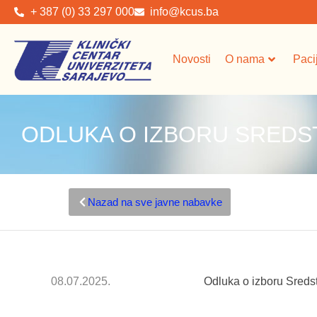
+ 387 (0) 33 297 000
info@kcus.ba
Novosti
O nama
Paci
ODLUKA O IZBORU SREDST
Nazad na sve javne nabavke
08.07.2025.
Odluka o izboru Sreds