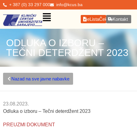
+ 387 (0) 33 297 000
info@kcus.ba
eListaČekanja
Kontakt
ODLUKA O IZBORU –
TEČNI DETERDŽENT 2023
Nazad na sve javne nabavke
23.08.2023.
Odluka o izboru – Tečni deterdžent 2023
PREUZMI DOKUMENT