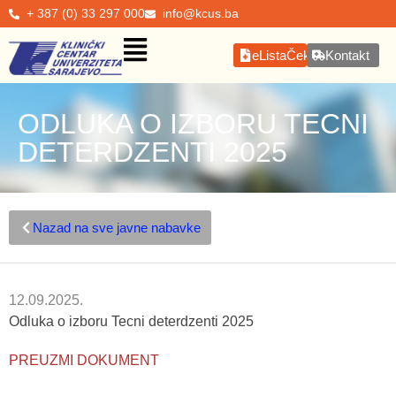
+ 387 (0) 33 297 000
info@kcus.ba
eListaČekanja
Kontakt
ODLUKA O IZBORU TECNI
DETERDZENTI 2025
Nazad na sve javne nabavke
12.09.2025.
Odluka o izboru Tecni deterdzenti 2025
PREUZMI DOKUMENT