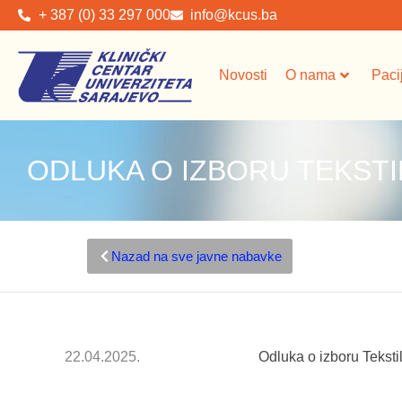
+ 387 (0) 33 297 000
info@kcus.ba
Novosti
O nama
Paci
ODLUKA O IZBORU TEKSTI
Nazad na sve javne nabavke
22.04.2025.
Odluka o izboru Tekstil