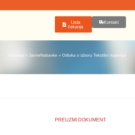
Lista
Kontakt
čekanja
Početna
»
JavneNabavke
»
Odluka o izboru Tekstilni materijal
PREUZMI DOKUMENT