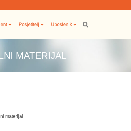
jent
Posjetitelj
Uposlenik
LNI MATERIJAL
ni materijal