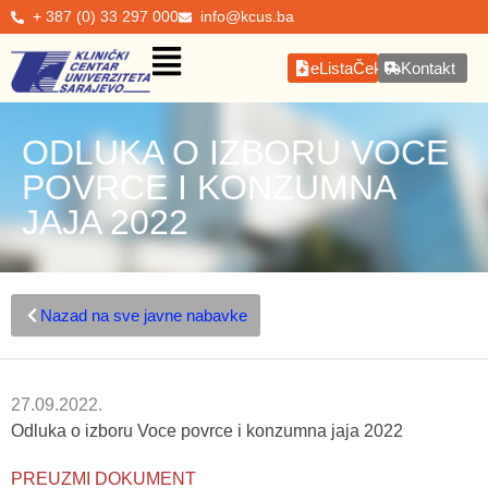
+ 387 (0) 33 297 000
info@kcus.ba
eListaČekanja
Kontakt
ODLUKA O IZBORU VOCE
POVRCE I KONZUMNA
JAJA 2022
Nazad na sve javne nabavke
27.09.2022.
Odluka o izboru Voce povrce i konzumna jaja 2022
PREUZMI DOKUMENT